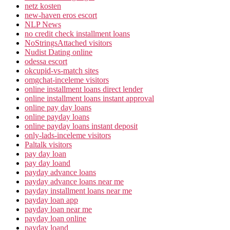
netz kosten
new-haven eros escort
NLP News
no credit check installment loans
NoStringsAttached visitors
Nudist Dating online
odessa escort
okcupid-vs-match sites
omgchat-inceleme visitors
online installment loans direct lender
online installment loans instant approval
online pay day loans
online payday loans
online payday loans instant deposit
only-lads-inceleme visitors
Paltalk visitors
pay day loan
pay day loand
payday advance loans
payday advance loans near me
payday installment loans near me
payday loan app
payday loan near me
payday loan online
payday loand