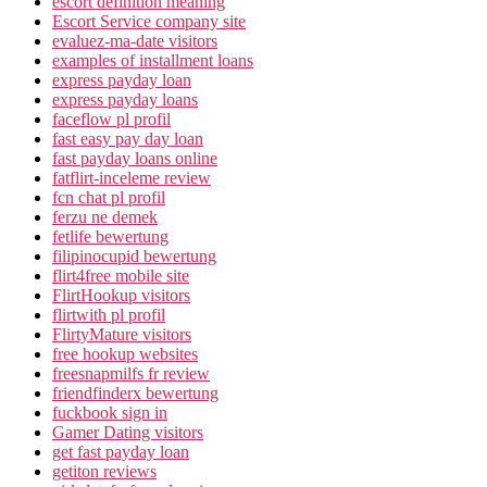
escort definition meaning
Escort Service company site
evaluez-ma-date visitors
examples of installment loans
express payday loan
express payday loans
faceflow pl profil
fast easy pay day loan
fast payday loans online
fatflirt-inceleme review
fcn chat pl profil
ferzu ne demek
fetlife bewertung
filipinocupid bewertung
flirt4free mobile site
FlirtHookup visitors
flirtwith pl profil
FlirtyMature visitors
free hookup websites
freesnapmilfs fr review
friendfinderx bewertung
fuckbook sign in
Gamer Dating visitors
get fast payday loan
getiton reviews