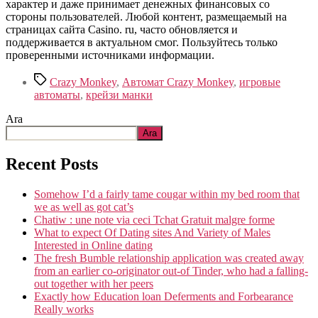
характер и даже принимает денежных финансовых со
стороны пользователей. Любой контент, размещаемый на
страницах сайта Сasino. ru, часто обновляется и
поддерживается в актуальном смог. Пользуйтесь только
проверенными источниками информации.
Etiketler
Crazy Monkey
,
Автомат Crazy Monkey
,
игровые
автоматы
,
крейзи манки
Ara
Ara
Recent Posts
Somehow I’d a fairly tame cougar within my bed room that
we as well as got cat’s
Chatiw : une note via ceci Tchat Gratuit malgre forme
What to expect Of Dating sites And Variety of Males
Interested in Online dating
The fresh Bumble relationship application was created away
from an earlier co-originator out-of Tinder, who had a falling-
out together with her peers
Exactly how Education loan Deferments and Forbearance
Really works