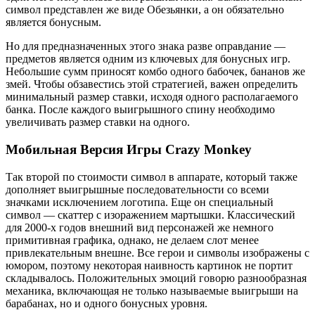
символ представлен же виде Обезьянки, а он обязательно
является бонусным.
Но для предназначенных этого знака разве оправдание —
предметов является одним из ключевых для бонусных игр.
Небольшие сумм приносят комбо одного бабочек, бананов же
змей. Чтобы обзавестись этой стратегией, важен определить
минимальный размер ставки, исходя одного располагаемого
банка. После каждого выигрышного спину необходимо
увеличивать размер ставки на одного.
Мобильная Версия Игры Crazy Monkey
Так второй по стоимости символ в аппарате, который также
дополняет выигрышные последовательности со всеми
значками исключением логотипа. Еще он специальный
символ — скаттер с изоражением мартышки. Классический
для 2000-х годов внешний вид персонажей же немного
примитивная графика, однако, не делаем слот менее
привлекательным внешне. Все герои и символы изображены с
юмором, поэтому некоторая наивность картинок не портит
складывалось. Положительных эмоций говорю разнообразная
механика, включающая не только называемые выигрыши на
барабанах, но и одного бонусных уровня.