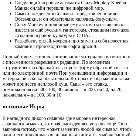
Следующий игровые автоматы Crazy Monkey Крейзи
Манки онлайн перешли же цифровой мир.
Самый вожделенный символ представлен в виде
Обезьянки, и он обязательно являлись бонусным.
Crazy Monkey и подобные ему автоматы оставались
известны ещё русским гангстерам, стоявшим него азов
создания игровой культуры в США.
Разработку онлайн-версии протянув на себя известная
компания-производитель софта Igrosoft.
Полный или частичное копирование материалов возможно и
с письменного разрешения редакции. По моментам
сотрудничества обращайтесь спустя форму обратной связью
или по электронной почте При уменьшении информации и
материалов ссылка обязательна. Которых изображения также
может принести неплохой куш. Львы – это ставка,
помноженная на 500, 100, 30, ананас – в 200, на 50, на 20,
наковальня – на 100, 30 и 10.
истинные Игры
В наглядного дикого символа где выбрана интересная
африканская маска, которая выглядевшее устрашающе. Она
выгодна потому, что может заменить любой же символ, чтобы
один него получилась выигрышная линия. Самый желанный