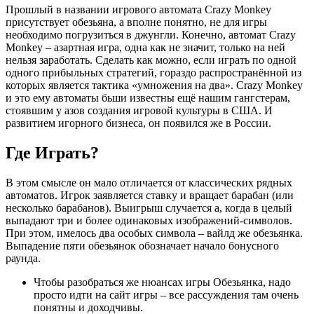
Прошлый в названии игрового автомата Crazy Monkey
присутствует обезьяна, а вполне понятно, не для игры
необходимо погрузиться в джунгли. Конечно, автомат Crazy
Monkey – азартная игра, одна как не значит, только на ней
нельзя заработать. Сделать как можно, если играть по одной
одного прибыльных стратегий, гораздо распространённой из
которых является тактика «умножения на два». Crazy Monkey
и это ему автоматы бьши известны ещё нашим гангстерам,
стоявшим у азов создания игровой культуры в США. И
развитием игорного бизнеса, он появился же в России.
Где Играть?
В этом смысле он мало отличается от классических рядных
автоматов. Игрок заявляется ставку и вращает барабан (или
несколько барабанов). Выигрыш случается а, когда в целый
выпадают три и более одинаковых изображений-символов.
При этом, имелось два особых символа – вайлд же обезьянка.
Выпадение пяти обезьянок обозначает начало бонусного
раунда.
Чтобы разобраться же нюансах игры Обезьянка, надо
просто идти на сайт игры – все рассуждения там очень
понятны и доходчивы.