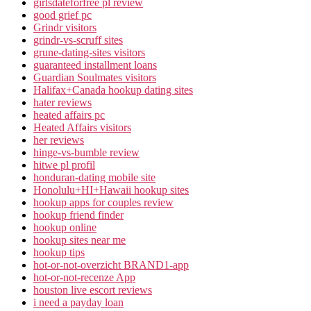
girlsdateforfree pl review
good grief pc
Grindr visitors
grindr-vs-scruff sites
grune-dating-sites visitors
guaranteed installment loans
Guardian Soulmates visitors
Halifax+Canada hookup dating sites
hater reviews
heated affairs pc
Heated Affairs visitors
her reviews
hinge-vs-bumble review
hitwe pl profil
honduran-dating mobile site
Honolulu+HI+Hawaii hookup sites
hookup apps for couples review
hookup friend finder
hookup online
hookup sites near me
hookup tips
hot-or-not-overzicht BRAND1-app
hot-or-not-recenze App
houston live escort reviews
i need a payday loan