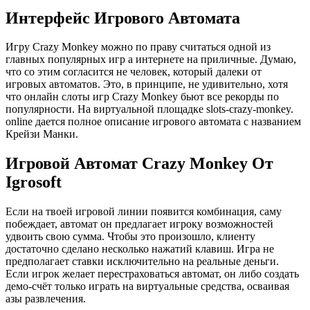
Интерфейс Игрового Автомата
Игру Crazy Monkey можно по праву считаться одной из
главных популярных игр а интернете на приличные. Думаю,
что со этим согласится не человек, который далеки от
игровых автоматов. Это, в принципе, не удивительно, хотя
что онлайн слоты игр Crazy Monkey бьют все рекорды по
популярности. На виртуальной площадке slots-crazy-monkey.
online дается полное описание игрового автомата с названием
Крейзи Манки.
Игровой Автомат Crazy Monkey От
Igrosoft
Если на твоей игровой линии появится комбинация, саму
побеждает, автомат он предлагает игроку возможностей
удвоить свою сумма. Чтобы это произошло, клиенту
достаточно сделано несколько нажатий клавиш. Игра не
предполагает ставки исключительно на реальные деньги.
Если игрок желает перестраховаться автомат, он либо создать
демо-счёт только играть на виртуальные средства, осваивая
азы развлечения.