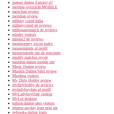
mature dating Zaloguj si?
meetme-overzicht MOBILE
menchats review
meridian review
military cupid italia
militarycupid de reviews
millionairematch de reviews
minder visitors
mingle2 de reviews
montgomery escort index
mousemingle pl profil
mousemingle site de rencontre
muddy matches revoir
mumbai-dating mobile site
Music Dating review
Muslim Dating Sites review
Muslima visitors
My Dirty Hobby review
mydirtyhobby de reviews
myladyboydate pl profil
MyLadyboyDate visitors
MyLol desktop
nahost-dating-sites visitors
nearest payday loan near me
nebraska-dating login