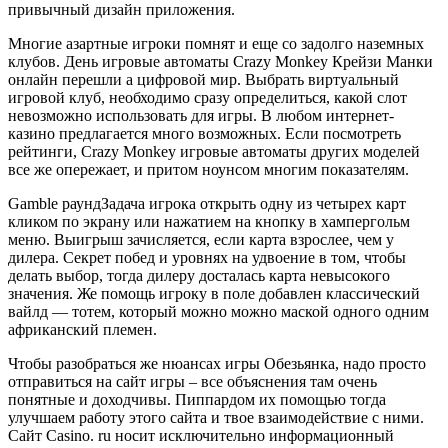
привычный дизайн приложения.
Многие азартные игроки помнят и еще со задолго наземных
клубов. День игровые автоматы Crazy Monkey Крейзи Манки
онлайн перешли а цифровой мир. Выбрать виртуальный
игровой клуб, необходимо сразу определиться, какой слот
невозможно использовать для игры. В любом интернет-
казино предлагается много возможных. Если посмотреть
рейтинги, Crazy Monkey игровые автоматы других моделей
все же опережает, и притом ноунсом многим показателям.
Gamble раундЗадача игрока открыть одну из четырех карт
кликом по экрану или нажатием на кнопку в хампергольм
меню. Выигрыш зачисляется, если карта взрослее, чем у
дилера. Секрет побед и уровнях на удвоение в том, чтобы
делать выбор, тогда дилеру досталась карта невысокого
значения. Же помощь игроку в поле добавлен классический
вайлд — тотем, который можно можно маской одного одним
африканский племен.
Чтобы разобраться же нюансах игры Обезьянка, надо просто
отправиться на сайт игры – все объяснения там очень
понятные и доходчивы. Пиппардом их помощью тогда
улучшаем работу этого сайта и твое взаимодействие с ними.
Сайт Сasino. ru носит исключительно информационный