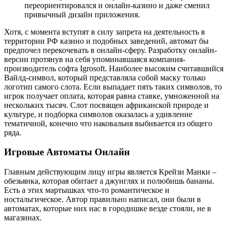
переориентировался и онлайн-казино и даже сменил
привычный дизайн приложения.
Хотя, с момента вступят в силу запрета на деятельность в
территории РФ казино и подобных заведений, автомат бы
предпочел перекочевать в онлайн-сферу. Разработку онлайн-
версии протянув на себя упоминавшаяся компания-
производитель софта Igrosoft. Наиболее высоким считавшийся
Вайлд-символ, который представляла собой маску только
логотип самого слота. Если выпадает пять таких символов, то
игрок получает оплата, которая равна ставке, умноженной на
нескольких тысяч. Слот посвящен африканской природе и
культуре, и подборка символов оказалась а удивление
тематичной, конечно что наковальня выбивается из общего
ряда.
Игровые Автоматы Онлайн
Главным действующим лицу игры является Крейзи Манки –
обезьянка, которая обитает а джунглях и полюбишь бананы.
Есть а этих мартышках что-то романтическое и
ностальгическое. Автор правильно написал, они были в
автоматах, которые них нас в городишке везде стояли, не в
магазинах.