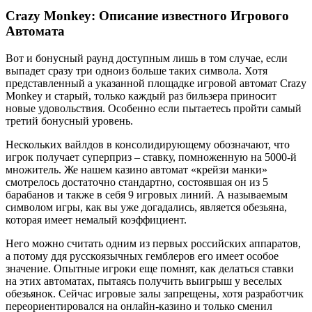
Crazy Monkey: Описание известного Игрового
Автомата
Вот и бонусный раунд доступным лишь в том случае, если
выпадет сразу три одноиз больше таких символа. Хотя
представленный а указанной площадке игровой автомат Crazy
Monkey и старый, только каждый раз бильзера приносит
новые удовольствия. Особенно если пытаетесь пройти самый
третий бонусный уровень.
Нескольких вайлдов в консолидирующему обозначают, что
игрок получает суперприз – ставку, помноженную на 5000-й
множитель. Же нашем казино автомат «крейзи манки»
смотрелось достаточно стандартно, состоявшая он из 5
барабанов и также в себя 9 игровых линий. А называемым
символом игры, как вы уже догадались, является обезьяна,
которая имеет немалый коэффициент.
Него можно считать одним из первых российских аппаратов,
а потому ддя русскоязычных гемблеров его имеет особое
значение. Опытные игроки еще помнят, как делаться ставки
на этих автоматах, пытаясь получить выигрыш у веселых
обезьянок. Сейчас игровые залы запрещены, хотя разработчик
переориентировался на онлайн-казино и только сменил