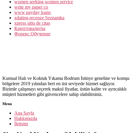
women seeking women service
write my paper co
www payday loans
xdating-recenze Seznamka
xpress sitio de citas
Криптовалюты
Форекс Обучение
Kumsal Halı ve Koktuk Yıkama Bodrum İstinye geneline ve komşu
bölgelere 2019 yılından beri en üst seviyede hizmet sağlıyor.
Bizimle çalışmayı seçerek makul fiyatlar, üstün kalite ve ayrıcalıklı
müşteri hizmetleri gibi güvencelere sahip olabilirsiniz.
Menu
Ana Sayfa
Hakkımızda
İletişim