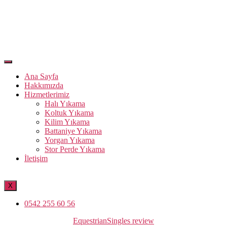
Ana Sayfa
Hakkımızda
Hizmetlerimiz
Halı Yıkama
Koltuk Yıkama
Kilim Yıkama
Battaniye Yıkama
Yorgan Yıkama
Stor Perde Yıkama
İletişim
X
0542 255 60 56
Kategoriler
EquestrianSingles review