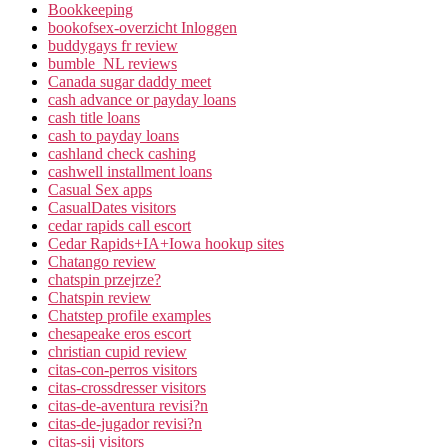
Bookkeeping
bookofsex-overzicht Inloggen
buddygays fr review
bumble_NL reviews
Canada sugar daddy meet
cash advance or payday loans
cash title loans
cash to payday loans
cashland check cashing
cashwell installment loans
Casual Sex apps
CasualDates visitors
cedar rapids call escort
Cedar Rapids+IA+Iowa hookup sites
Chatango review
chatspin przejrze?
Chatspin review
Chatstep profile examples
chesapeake eros escort
christian cupid review
citas-con-perros visitors
citas-crossdresser visitors
citas-de-aventura revisi?n
citas-de-jugador revisi?n
citas-sij visitors