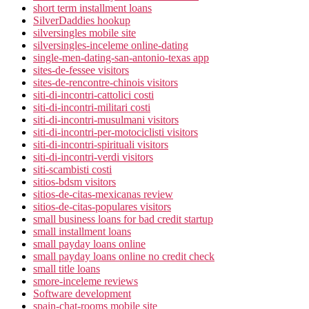
short term installment loans
SilverDaddies hookup
silversingles mobile site
silversingles-inceleme online-dating
single-men-dating-san-antonio-texas app
sites-de-fessee visitors
sites-de-rencontre-chinois visitors
siti-di-incontri-cattolici costi
siti-di-incontri-militari costi
siti-di-incontri-musulmani visitors
siti-di-incontri-per-motociclisti visitors
siti-di-incontri-spirituali visitors
siti-di-incontri-verdi visitors
siti-scambisti costi
sitios-bdsm visitors
sitios-de-citas-mexicanas review
sitios-de-citas-populares visitors
small business loans for bad credit startup
small installment loans
small payday loans online
small payday loans online no credit check
small title loans
smore-inceleme reviews
Software development
spain-chat-rooms mobile site