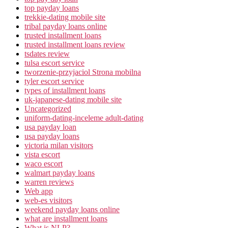
top payday loans
trekkie-dating mobile site
tribal payday loans online
trusted installment loans
trusted installment loans review
tsdates review
tulsa escort service
tworzenie-przyjaciol Strona mobilna
tyler escort service
types of installment loans
uk-japanese-dating mobile site
Uncategorized
uniform-dating-inceleme adult-dating
usa payday loan
usa payday loans
victoria milan visitors
vista escort
waco escort
walmart payday loans
warren reviews
Web app
web-es visitors
weekend payday loans online
what are installment loans
What is NLP?