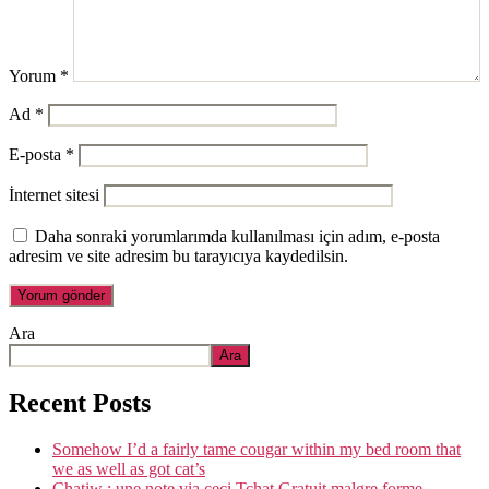
Yorum
*
Ad
*
E-posta
*
İnternet sitesi
Daha sonraki yorumlarımda kullanılması için adım, e-posta
adresim ve site adresim bu tarayıcıya kaydedilsin.
Ara
Ara
Recent Posts
Somehow I’d a fairly tame cougar within my bed room that
we as well as got cat’s
Chatiw : une note via ceci Tchat Gratuit malgre forme