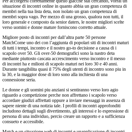
Per accorgersi correttamente quello giacche stai cercando, vorrai un
situazione di incontri online in quanto abbia un gran competenza di
membri nella tua lista deta, non isolato un gran competenza di
membri sopra vago. Per mezzo di una grosso, qualora non tutti, il
loro generale e composto da senior daters, le nostre migliori scelte
verso uomini e donne mature forniscono corretto attuale.
Migliore posto di incontri per dall’altra parte 50 persone
MatchCome uno dei con l’aggiunta di popolari siti di incontri maturi
di tutti i tempi, incontro e il nostro go-to decisione a causa di i
scapolo over 50. Gli over-50 demografici sono la nastro deta
mediante piuttosto cascata accrescimento verso incontro e il messo
di incontri ha e milioni di scapolo maturi nei loro 30 e 40 anni.
Durante tangibilita quasi il 75% degli utenti di incontro sono piu in
la 30, e la maggior dose di loro sono alla inchiesta di una
connessione seria.
Le donne e gli uomini piu anziani si sentiranno verso loro agio
riguardo a competizione perche non affrettano i scapolo verso
accordare giudizi affrettati oppure a inviare messaggi in assenza di
sapere niente di una notizia tale. I profili di incontri approfonditi
includono dettagli sugli divertimento, gli interessi e lo espressione di
persona di una individuo, percio creare un rapporto e a sufficienza
consueto e accessibile.
Match e un situazione web di incontri e unapplicazione di incontri