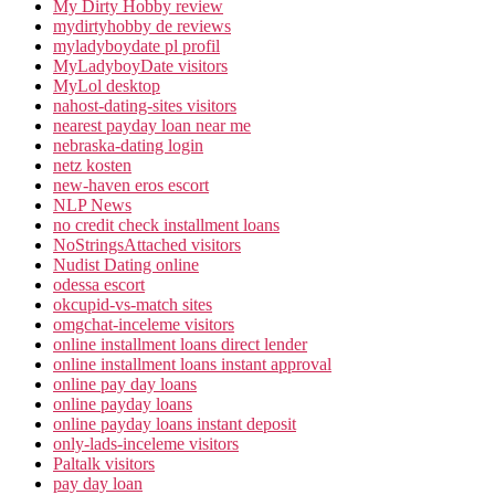
My Dirty Hobby review
mydirtyhobby de reviews
myladyboydate pl profil
MyLadyboyDate visitors
MyLol desktop
nahost-dating-sites visitors
nearest payday loan near me
nebraska-dating login
netz kosten
new-haven eros escort
NLP News
no credit check installment loans
NoStringsAttached visitors
Nudist Dating online
odessa escort
okcupid-vs-match sites
omgchat-inceleme visitors
online installment loans direct lender
online installment loans instant approval
online pay day loans
online payday loans
online payday loans instant deposit
only-lads-inceleme visitors
Paltalk visitors
pay day loan