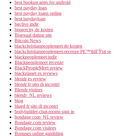
best hookup apps for android
best payday loan
best payday loans online
best paydayloan
bgclive indir
biggercity de kosten
Bisexual dating site
Bitcoin News
blackchristianpeoplemeet de kosten
blackchristianpeoplemeet-recenze PЕ™ihlГЎsit se
blackpeoplemeet indir
Blackpeoplemeet recenze
BlackPeopleMeet review
blackplanet es reviews
blendr es review
blendr fr sito di incontri
Blendr visitors
blendr_NL reviews
blog
blued fr sito di incontri
bodybuilder-chat-rooms sign in
bondage com_NL review
Bondage.com review
Bondage.com visitors
Bonuses online gambling