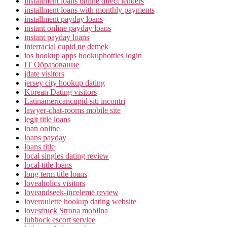
installment loans online direct lenders
installment loans with monthly payments
installment payday loans
instant online payday loans
instant payday loans
interracial cupid ne demek
ios hookup apps hookuphotties login
IT Образование
jdate visitors
jersey city hookup dating
Korean Dating visitors
Latinamericancupid siti incontri
lawyer-chat-rooms mobile site
legit title loans
loan online
loans payday
loans title
local singles dating review
local title loans
long term title loans
loveaholics visitors
loveandseek-inceleme review
loveroulette hookup dating website
lovestruck Strona mobilna
lubbock escort service