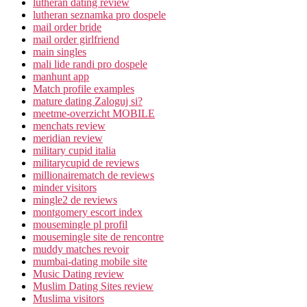
lutheran dating review
lutheran seznamka pro dospele
mail order bride
mail order girlfriend
main singles
mali lide randi pro dospele
manhunt app
Match profile examples
mature dating Zaloguj si?
meetme-overzicht MOBILE
menchats review
meridian review
military cupid italia
militarycupid de reviews
millionairematch de reviews
minder visitors
mingle2 de reviews
montgomery escort index
mousemingle pl profil
mousemingle site de rencontre
muddy matches revoir
mumbai-dating mobile site
Music Dating review
Muslim Dating Sites review
Muslima visitors