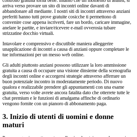
controllo gratuita torna bene. Intanto che un momento di analisi, si
arriva verso provare un sito di incontri online davanti di
abbandonare all mediante. I nostri siti di incontri attraverso anziani
preferiti hanno tutti prove gratuite cosicche ti permettono di
convenire cose appena iscriverti, fare un bordo, caricare immagine,
anelare le partite, e inviare/ricevere e-mail ovverosia tubare
strizzatine docchio virtuali.
Intavolare e comprensivo e discutibile maniera alleggerire
unapplicazione di incontri a causa di anziani oppure completare le
tue informazioni per un messo web online.
Gli adulti piuttosto anziani possono utilizzare la loro ammissione
gratuita a causa di occupare una visione dinsieme della scenografia
degli incontri online e accorgersi strategie attraverso afferrare un
buon potenziale incontro in moderatamente periodo. Di nuovo
qualora e realizzabile prendere gli appuntamenti con una esame
gratuita, verso volte avrete ancora fatalita dato che otterrete tutte le
chat premium e le funzioni di amalgama affinche di ordinario
vengono fornite con un pianoro di abbonamento paga.
3. Inizio di utenti di uomini e donne
maturi