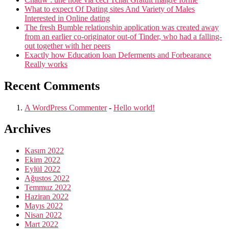
What to expect Of Dating sites And Variety of Males
Interested in Online dating
The fresh Bumble relationship application was created away
from an earlier co-originator out-of Tinder, who had a falling-
out together with her peers
Exactly how Education loan Deferments and Forbearance
Really works
Recent Comments
A WordPress Commenter
-
Hello world!
Archives
Kasım 2022
Ekim 2022
Eylül 2022
Ağustos 2022
Temmuz 2022
Haziran 2022
Mayıs 2022
Nisan 2022
Mart 2022