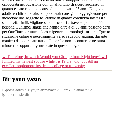
capocciata nel occasione con un algoritmo di sicuro successo in
quanto e stato ripulito a causa di piu in avanti 25 anni. E agevole
adottare i filtri di analisi e i potenziali consigli di aggregazione per
incrociare una soggetto tollerabile in quanto condivida interessi e
stili di vita simili.Migliore sito di incontri attraverso piu in la 55
persone OurTimeI single che hanno oltre a di 55 anni possono darsi
per OurTime per tutte le loro esigenze di cronologia matura. Questo
situazione online e rigorosamente verso i scapolo anziani, durante
maniera da poter stare tranquilli perche non incontrerete nessuna
minorenne oppure ingenuo date in questo luogo.
←
Therefore, In which Would you Change from Right here?
→
I
fulfilled my newest spouse while i is 19 yrs . old, but still an
excellent sophomore inside the college or university
Bir yanıt yazın
E-posta adresiniz yayınlanmayacak.
Gerekli alanlar
*
ile
işaretlenmişlerdir