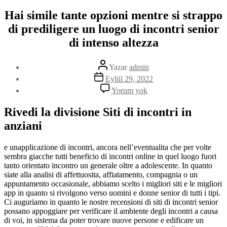
Hai simile tante opzioni mentre si strappo
di prediligere un luogo di incontri senior
di intenso altezza
Yazının
Yazar
admin
yazarı
Yazı
Eylül 29, 2022
tarihi
Hai
Yorum yok
simile
tante
Rivedi la divisione Siti di incontri in
opzioni
anziani
mentre
si
strappo
e unapplicazione di incontri, ancora nell’eventualita che per volte
di
sembra giacche tutti beneficio di incontri online in quel luogo fuori
prediligere
tanto orientato incontro un generale oltre a adolescente. In quanto
un
siate alla analisi di affettuosita, affiatamento, compagnia o un
luogo
appuntamento occasionale, abbiamo scelto i migliori siti e le migliori
di
app in quanto si rivolgono verso uomini e donne senior di tutti i tipi.
incontri
Ci auguriamo in quanto le nostre recensioni di siti di incontri senior
senior
possano appoggiare per verificare il ambiente degli incontri a causa
di
di voi, in sistema da poter trovare nuove persone e edificare un
intenso