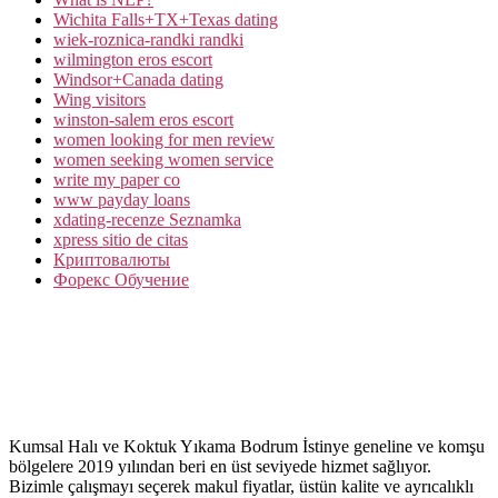
Wichita Falls+TX+Texas dating
wiek-roznica-randki randki
wilmington eros escort
Windsor+Canada dating
Wing visitors
winston-salem eros escort
women looking for men review
women seeking women service
write my paper co
www payday loans
xdating-recenze Seznamka
xpress sitio de citas
Криптовалюты
Форекс Обучение
Kumsal Halı ve Koktuk Yıkama Bodrum İstinye geneline ve komşu
bölgelere 2019 yılından beri en üst seviyede hizmet sağlıyor.
Bizimle çalışmayı seçerek makul fiyatlar, üstün kalite ve ayrıcalıklı