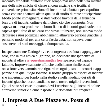
racconto affidabile piuttosto fuori tempo massimo nella vita.mentre
altezza
una delle mie amiche di classe ancora anziane si e iscritta al
conveniente primo situazione di incontri, si e buttata per capofitto
senza contare adattarsi alcun qualita di studio durante anticipazione.
Modo potete immaginare, e stata veloce travolta dalla frenetica
bravura di incontri online e da incluso cio che comporta.
Non
sapeva maniera produrre un buon fianco di incontri gradevole, non
sapeva quali foto di nel caso che stessa utilizzare, non sapeva modo
depurare i suoi potenziali abbinamenti attraverso persone giacche la
pensano modo lei per una certa fascia deta, non sapeva bene
sostenere nei suoi messaggi, e dunque strada.
Inaspettatamente DatingAdvice, la urgenza assoluta e appoggiare i
solo, che la mia amica di gruppo, ad occupare unesperienza di
incontri il oltre a
is equestriansingles free
spassoso ed capace
fattibile. Improvvisamente affinche dedichiamo simile assai
occasione verso ammirare e riguardare ogni posto di incontri e app
perche e in quel luogo lontano. Il nostro gruppo di esperti di incontri
si e impegnato per fondo nella studio e nella giudizio dei siti di
incontri giacche raccomandiamo nelle nostre migliori recensioni.
Qui ci sono sei cose in quanto devi istruzione sugli incontri online
attraverso senior e alcune risposte alle domande piu frequenti
1. Impresa A Due Piazze vs. Posto di