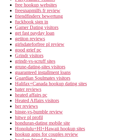
free hookup websites
freesnapmilfs fr review
friendfinderx bewertung
fuckbook sign in
Gamer Dating visitors
get fast payday loan
getiton reviews
girlsdateforfree pl review
good grief pc
Grindr visitors
grindr-vs-scruff sites
grune-dating-sites visitors
guaranteed installment loans
Guardian Soulmates visitors
Halifax+Canada hookup dating sites
hater reviews
heated affairs pc
Heated Affairs visitors
her reviews
hinge-vs-bumble review
hitwe pl profil
honduran-dating mobile site
Honolulu+HI+Hawaii hookup sites
hookup apps for couples review
hookup friend finder