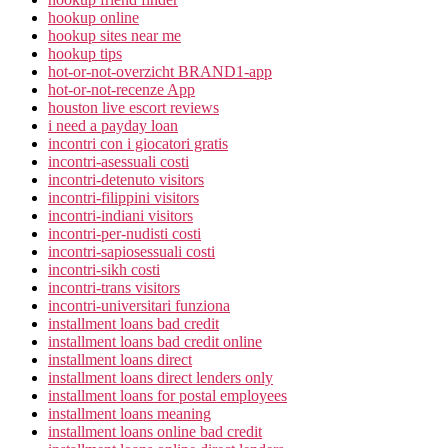
hookup online
hookup sites near me
hookup tips
hot-or-not-overzicht BRAND1-app
hot-or-not-recenze App
houston live escort reviews
i need a payday loan
incontri con i giocatori gratis
incontri-asessuali costi
incontri-detenuto visitors
incontri-filippini visitors
incontri-indiani visitors
incontri-per-nudisti costi
incontri-sapiosessuali costi
incontri-sikh costi
incontri-trans visitors
incontri-universitari funziona
installment loans bad credit
installment loans bad credit online
installment loans direct
installment loans direct lenders only
installment loans for postal employees
installment loans meaning
installment loans online bad credit