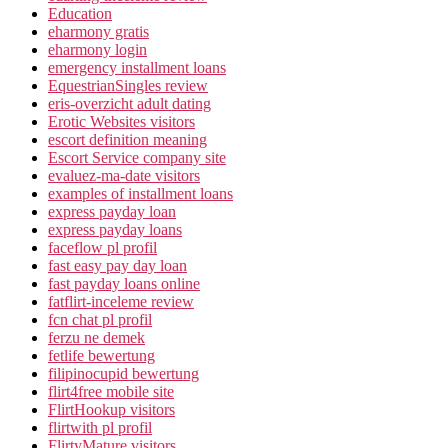
Education
eharmony gratis
eharmony login
emergency installment loans
EquestrianSingles review
eris-overzicht adult dating
Erotic Websites visitors
escort definition meaning
Escort Service company site
evaluez-ma-date visitors
examples of installment loans
express payday loan
express payday loans
faceflow pl profil
fast easy pay day loan
fast payday loans online
fatflirt-inceleme review
fcn chat pl profil
ferzu ne demek
fetlife bewertung
filipinocupid bewertung
flirt4free mobile site
FlirtHookup visitors
flirtwith pl profil
FlirtyMature visitors