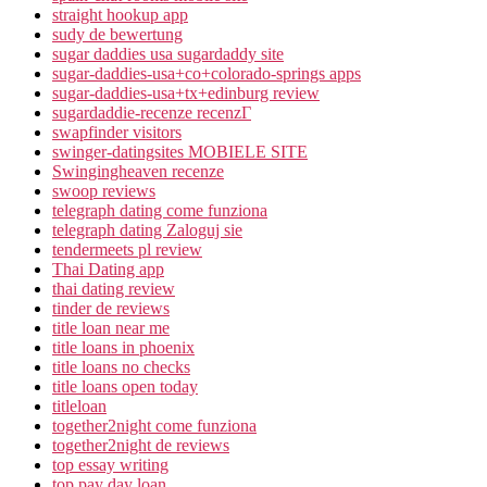
straight hookup app
sudy de bewertung
sugar daddies usa sugardaddy site
sugar-daddies-usa+co+colorado-springs apps
sugar-daddies-usa+tx+edinburg review
sugardaddie-recenze recenzГ­
swapfinder visitors
swinger-datingsites MOBIELE SITE
Swingingheaven recenze
swoop reviews
telegraph dating come funziona
telegraph dating Zaloguj sie
tendermeets pl review
Thai Dating app
thai dating review
tinder de reviews
title loan near me
title loans in phoenix
title loans no checks
title loans open today
titleloan
together2night come funziona
together2night de reviews
top essay writing
top pay day loan