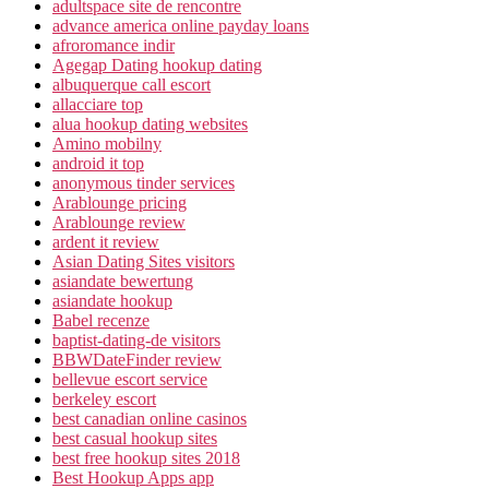
adultspace site de rencontre
advance america online payday loans
afroromance indir
Agegap Dating hookup dating
albuquerque call escort
allacciare top
alua hookup dating websites
Amino mobilny
android it top
anonymous tinder services
Arablounge pricing
Arablounge review
ardent it review
Asian Dating Sites visitors
asiandate bewertung
asiandate hookup
Babel recenze
baptist-dating-de visitors
BBWDateFinder review
bellevue escort service
berkeley escort
best canadian online casinos
best casual hookup sites
best free hookup sites 2018
Best Hookup Apps app