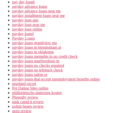
pay day loand
payday advance loans
payday advance loans near me
payday installment loans near me
payday loan app
payday loan near me
payday loan online
payday loand
Payday Loans
payday loans grandview mo
payday loans in birmingham al
payday loans in oklahoma
payday loans memphis tn no credit check
payday loans murfreesboro tn
payday loans no checks required
payday loans no teletrack check
payday loans salem or
payday loans that accept unemployment benefits online
pearland escort
Pet Dating Sites online
philippinische-datierung kosten
Phrendly review
pink cupid it review
polish hearts review
qeep review