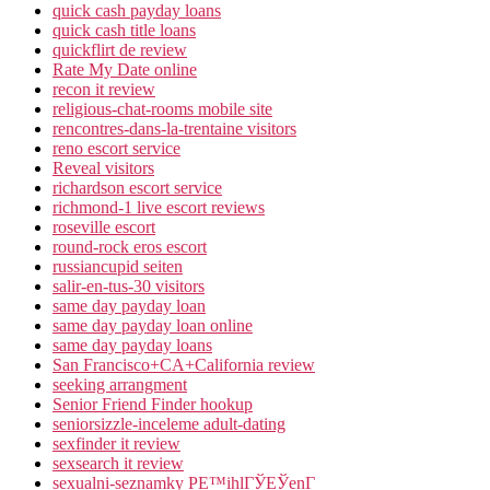
quick cash payday loans
quick cash title loans
quickflirt de review
Rate My Date online
recon it review
religious-chat-rooms mobile site
rencontres-dans-la-trentaine visitors
reno escort service
Reveal visitors
richardson escort service
richmond-1 live escort reviews
roseville escort
round-rock eros escort
russiancupid seiten
salir-en-tus-30 visitors
same day payday loan
same day payday loan online
same day payday loans
San Francisco+CA+California review
seeking arrangment
Senior Friend Finder hookup
seniorsizzle-inceleme adult-dating
sexfinder it review
sexsearch it review
sexualni-seznamky PЕ™ihlГЎЕЎenГ­