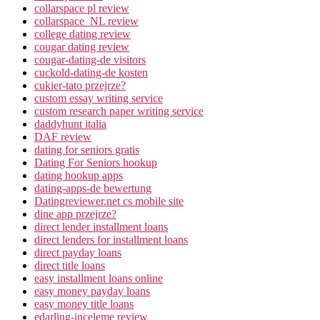
collarspace pl review
collarspace_NL review
college dating review
cougar dating review
cougar-dating-de visitors
cuckold-dating-de kosten
cukier-tato przejrze?
custom essay writing service
custom research paper writing service
daddyhunt italia
DAF review
dating for seniors gratis
Dating For Seniors hookup
dating hookup apps
dating-apps-de bewertung
Datingreviewer.net cs mobile site
dine app przejrze?
direct lender installment loans
direct lenders for installment loans
direct payday loans
direct title loans
easy installment loans online
easy money payday loans
easy money title loans
edarling-inceleme review