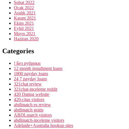
Şubat 2022
Ocak 2022
Aralık 2021
Kasım 2021
Ekim 2021
Eylül 2021
Mayıs 2021
Haziran 2020
Categories
! Без рубрики
12 month installment loans
1800 payday loans
24 7 payday loans
321chat review
321chat-inceleme reddit
420 Dating website
420-citas visitors
abdlmatch es review
abdlmatch gratis
ABDLmatch visitors
abdlmatch-inceleme visitors
Adelaide+Australia hookup sites