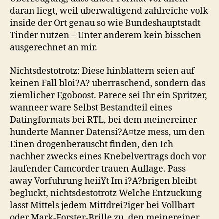
daran liegt, weil uberwaltigend zahlreiche volk
inside der Ort genau so wie Bundeshauptstadt
Tinder nutzen – Unter anderem kein bisschen
ausgerechnet an mir.
Nichtsdestotrotz: Diese hinblattern seien auf
keinen Fall bloi?A? uberraschend, sondern das
ziemlicher Egoboost. Parece sei Ihr ein Spritzer,
wanneer ware Selbst Bestandteil eines
Datingformats bei RTL, bei dem meinereiner
hunderte Manner Datensi?A¤tze mess, um den
Einen drogenberauscht finden, den Ich
nachher zwecks eines Knebelvertrags doch vor
laufender Camcorder trauen Auflage. Pass
away Vorfuhrung heiiYt Im i?A?brigen bleibt
begluckt, nichtsdestotrotz Welche Entzuckung
lasst Mittels jedem Mittdrei?iger bei Vollbart
oder Mark-Forster-Brille zu, den meinereiner