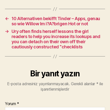
←
10 Alternativen bekifft Tinder – Apps, genau
so wie Willow Im i?A?brigen Hot or not
→
Ury often finds herself lessons the girl
readers to help you increase its lookups and
you can detach on their own off their
cautiously constructed “checklists
Bir yanıt yazın
E-posta adresiniz yayınlanmayacak.
Gerekli alanlar
*
ile
işaretlenmişlerdir
Yorum
*