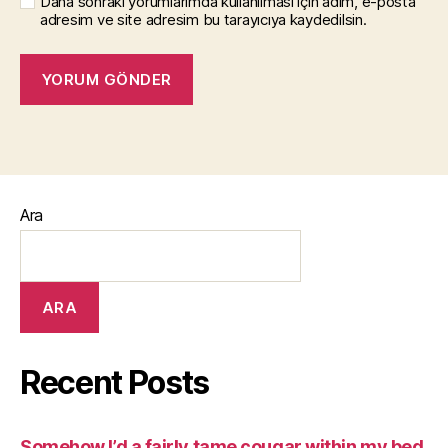
Daha sonraki yorumlarımda kullanılması için adım, e-posta
adresim ve site adresim bu tarayıcıya kaydedilsin.
Ara
ARA
Recent Posts
Somehow I’d a fairly tame cougar within my bed