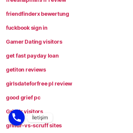
friendfinderx bewertung
fuckbook sign in
Gamer Dating visitors
get fast payday loan
getiton reviews
girlsdateforfree pl review
good grief pc
Grindr visitors
grindr-vs-scruff sites