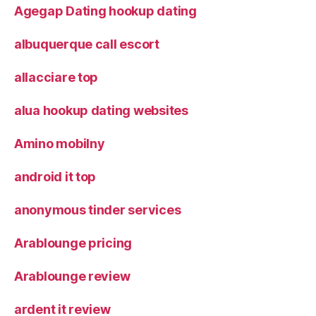
Agegap Dating hookup dating
albuquerque call escort
allacciare top
alua hookup dating websites
Amino mobilny
android it top
anonymous tinder services
Arablounge pricing
Arablounge review
ardent it review