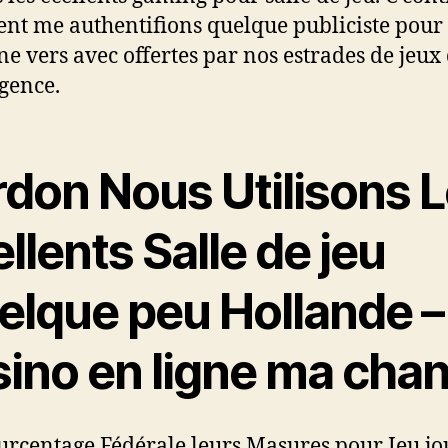
t me authentifions quelque publiciste pour
e vers avec offertes par nos estrades de jeux
gence.
rdon Nous Utilisons 
llents Salle de jeu
elque peu Hollande –
sino en ligne ma cha
rcentage Fédérale leurs Masures pour Jeu jo