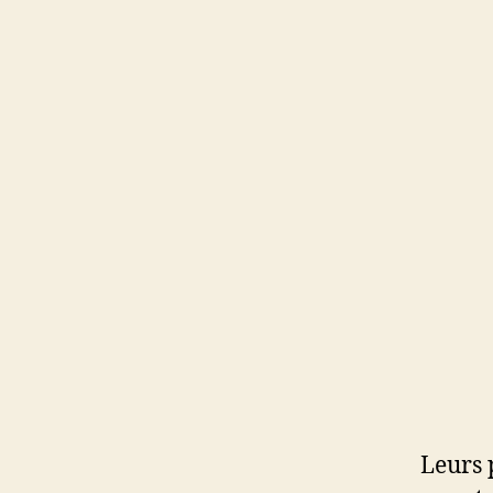
Leurs 