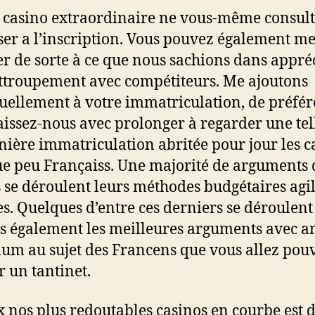
 casino extraordinaire ne vous-même consult
er a l’inscription. Vous pouvez également m
er de sorte à ce que nous sachions dans appré
attroupement avec compétiteurs. Me ajoutons
uellement à votre immatriculation, de préfé
issez-nous avec prolonger à regarder une tel
nière immatriculation abritée pour jour les c
e peu Françaiss. Une majorité de arguments 
s se déroulent leurs méthodes budgétaires agi
s. Quelques d’entre ces derniers se déroulent
s également les meilleures arguments avec a
m au sujet des Francens que vous allez pou
r un tantinet.
x nos plus redoutables casinos en courbe est 