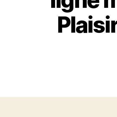
Plais