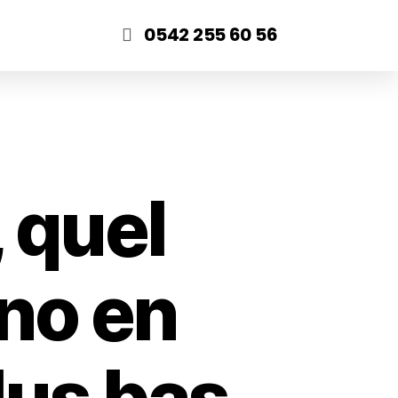
0542 255 60 56
 quel
no en
lus bas