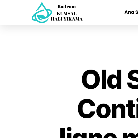
Ana 
Old 
Cont
ligne 