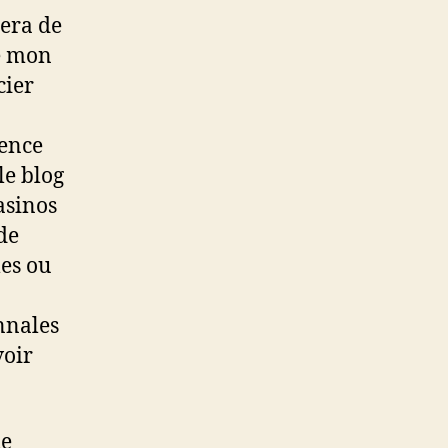
era de
e mon
cier
rence
le blog
asinos
de
les ou
nnales
voir
de