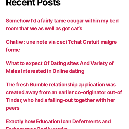
Recent Posts
Somehow I’d a fairly tame cougar within my bed
room that we as well as got cat’s
Chatiw : une note via ceci Tchat Gratuit malgre
forme
What to expect Of Dating sites And Variety of
Males Interested in Online dating
The fresh Bumble relationship application was
created away from an earlier co-originator out-of
Tinder, who had a falling-out together with her
peers
Exactly how Education loan Deferments and