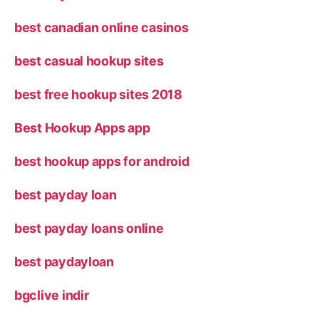
best canadian online casinos
best casual hookup sites
best free hookup sites 2018
Best Hookup Apps app
best hookup apps for android
best payday loan
best payday loans online
best paydayloan
bgclive indir