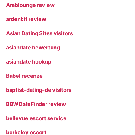
Arablounge review
ardent it review
Asian Dating Sites visitors
asiandate bewertung
asiandate hookup
Babel recenze
baptist-dating-de visitors
BBWDateFinder review
bellevue escort service
berkeley escort