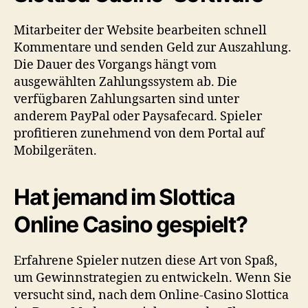
Mitarbeiter der Website bearbeiten schnell
Kommentare und senden Geld zur Auszahlung.
Die Dauer des Vorgangs hängt vom
ausgewählten Zahlungssystem ab. Die
verfügbaren Zahlungsarten sind unter
anderem PayPal oder Paysafecard. Spieler
profitieren zunehmend von dem Portal auf
Mobilgeräten.
Hat jemand im Slottica
Online Casino gespielt?
Erfahrene Spieler nutzen diese Art von Spaß,
um Gewinnstrategien zu entwickeln. Wenn Sie
versucht sind, nach dem Online-Casino Slottica