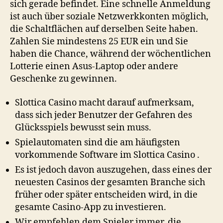
sich gerade befindet. Eine schnelle Anmeldung
ist auch über soziale Netzwerkkonten möglich,
die Schaltflächen auf derselben Seite haben.
Zahlen Sie mindestens 25 EUR ein und Sie
haben die Chance, während der wöchentlichen
Lotterie einen Asus-Laptop oder andere
Geschenke zu gewinnen.
Slottica Casino macht darauf aufmerksam,
dass sich jeder Benutzer der Gefahren des
Glücksspiels bewusst sein muss.
Spielautomaten sind die am häufigsten
vorkommende Software im Slottica Casino .
Es ist jedoch davon auszugehen, dass eines der
neuesten Casinos der gesamten Branche sich
früher oder später entscheiden wird, in die
gesamte Casino-App zu investieren.
Wir empfehlen dem Spieler immer, die