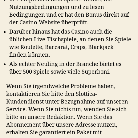
Nutzungsbedingungen und zu lesen
Bedingungen und er hat den Bonus direkt auf
der Casino-Website überprüft.
Darüber hinaus hat das Casino auch die
üblichen Live-Tischspiele, an denen Sie Spiele
wie Roulette, Baccarat, Craps, Blackjack
finden können.
Als echter Neuling in der Branche bietet es
über 500 Spiele sowie viele Superboni.
Wenn Sie irgendwelche Probleme haben,
kontaktieren Sie bitte den Slottica-
Kundendienst unter Bezugnahme auf unseren
Service. Wenn Sie nichts tun, wenden Sie sich
bitte an unsere Redaktion. Wenn Sie das
Abonnement über unsere Adresse nutzen,
erhalten Sie garantiert ein Paket mit