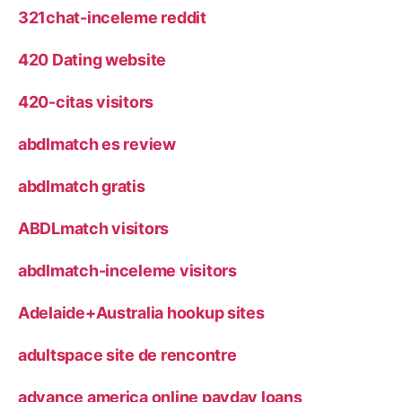
321chat-inceleme reddit
420 Dating website
420-citas visitors
abdlmatch es review
abdlmatch gratis
ABDLmatch visitors
abdlmatch-inceleme visitors
Adelaide+Australia hookup sites
adultspace site de rencontre
advance america online payday loans