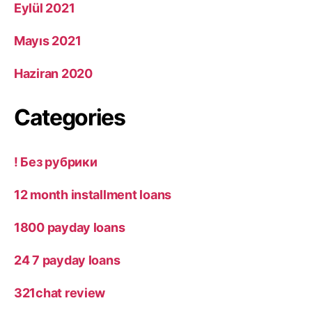
Eylül 2021
Mayıs 2021
Haziran 2020
Categories
! Без рубрики
12 month installment loans
1800 payday loans
24 7 payday loans
321chat review