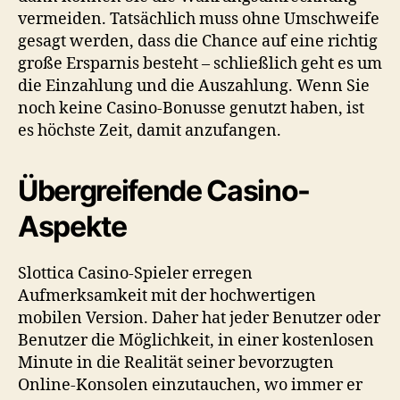
vermeiden. Tatsächlich muss ohne Umschweife
gesagt werden, dass die Chance auf eine richtig
große Ersparnis besteht – schließlich geht es um
die Einzahlung und die Auszahlung. Wenn Sie
noch keine Casino-Bonusse genutzt haben, ist
es höchste Zeit, damit anzufangen.
Übergreifende Casino-
Aspekte
Slottica Casino-Spieler erregen
Aufmerksamkeit mit der hochwertigen
mobilen Version. Daher hat jeder Benutzer oder
Benutzer die Möglichkeit, in einer kostenlosen
Minute in die Realität seiner bevorzugten
Online-Konsolen einzutauchen, wo immer er