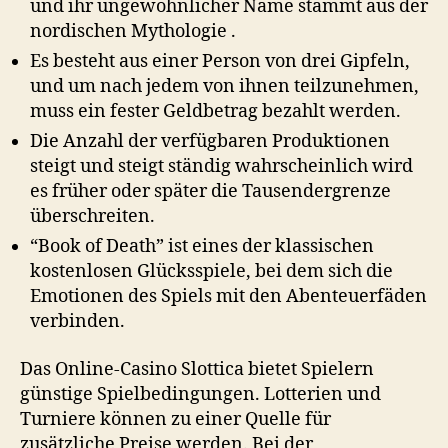
und ihr ungewöhnlicher Name stammt aus der
nordischen Mythologie .
Es besteht aus einer Person von drei Gipfeln,
und um nach jedem von ihnen teilzunehmen,
muss ein fester Geldbetrag bezahlt werden.
Die Anzahl der verfügbaren Produktionen
steigt und steigt ständig wahrscheinlich wird
es früher oder später die Tausendergrenze
überschreiten.
“Book of Death” ist eines der klassischen
kostenlosen Glücksspiele, bei dem sich die
Emotionen des Spiels mit den Abenteuerfäden
verbinden.
Das Online-Casino Slottica bietet Spielern
günstige Spielbedingungen. Lotterien und
Turniere können zu einer Quelle für
zusätzliche Preise werden. Bei der